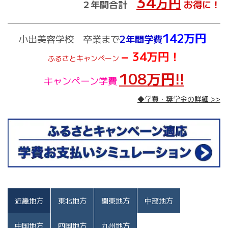
34
万円
２年間合計
お得に！
142万円
小出美容学校 卒業まで
2年間学費
− 34万円！
ふるさとキャンペーン
108万円!!
キャンペーン学費
◆学費・奨学金の詳細 >>
近畿地方
東北地方
関東地方
中部地方
中国地方
四国地方
九州地方