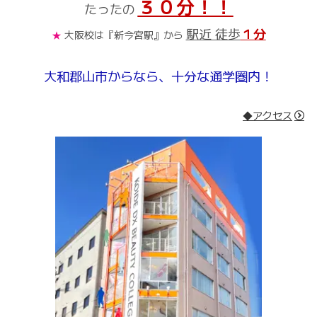
３０分！！
たったの
駅近 徒歩
１分
★
大阪校は『新今宮駅』から
大和郡山市からなら、十分な通学圏内！
◆アクセス