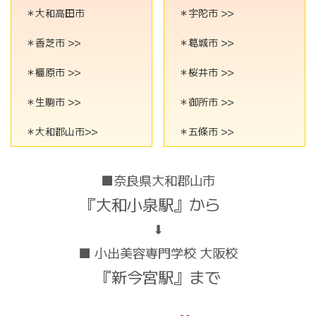
＊大和高田市
＊宇陀市 >>
＊香芝市 >>
＊葛城市 >>
＊橿原市 >>
＊桜井市 >>
＊生駒市 >>
＊御所市 >>
＊大和郡山市>>
＊五條市 >>
■奈良県大和郡山市
『大和小泉駅』から
⬇︎
■ 小出美容専門学校 大阪校
『新今宮駅』まで