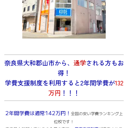
奈良県大和郡山市から、
通学
される方もお
得！
学費支援制度を利用すると
2年間学費が
132
万円
！！！
2年間学費は通常142万円！
全国の安い学費ランキング上
位校です！