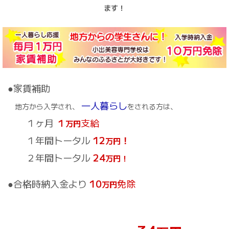
ます！
●家賃補助
一人暮らし
地方から入学され、
をされる方は、
１ヶ月
１
支給
万円
１年間トータル
12
！
万円
２年間トータル
24
万円！
●合格時納入金より
10
免除
万円