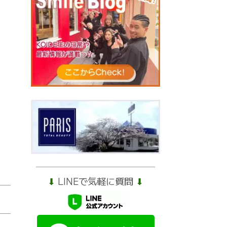
⬇︎
LINEで気軽に質問
⬇︎