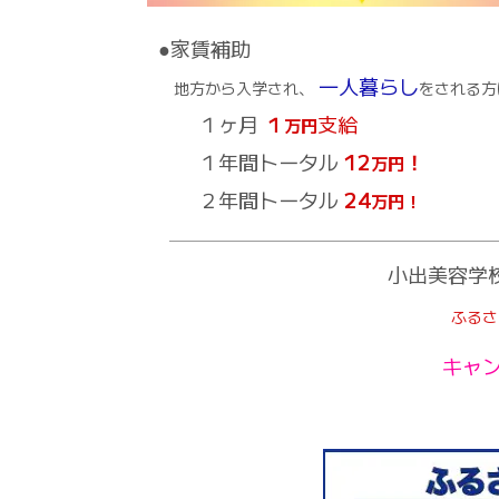
●家賃補助
一人暮らし
地方から入学され、
をされる方
１ヶ月
１
支給
万円
１年間トータル
12
！
万円
２年間トータル
24
万円！
小出美容学
ふるさ
キャ