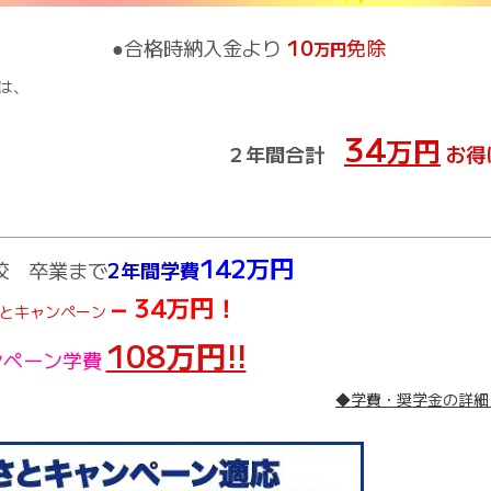
●合格時納入金より
10
免除
万円
は、
34
万円
２年間合計
お得
142万円
校 卒業まで
2年間学費
− 34万円！
とキャンペーン
108万円!!
ンペーン学費
◆学費・奨学金の詳細 