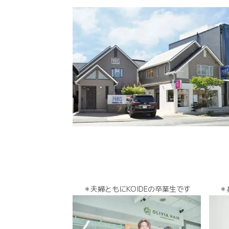
＊夫婦ともにKOIDEの卒業生です
＊