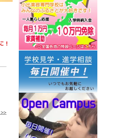
に！
>>