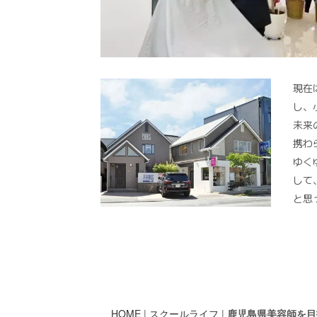
現在
し、
未来
携わ
ゆく
して
と思
HOME
|
スクールライフ
|
鹿児島県美容師を目