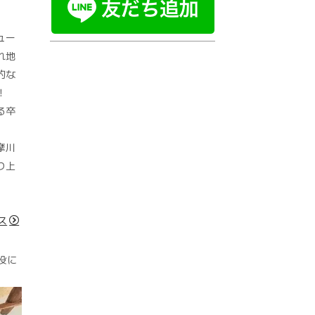
ュー
れ地
的な
！
る卒
摩川
り上
ス
役に