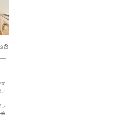
る
や接
校サ
をし
ら笑