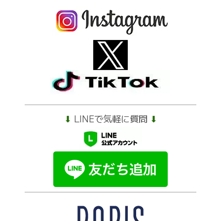
⬇︎
LINEで気軽に質問
⬇︎