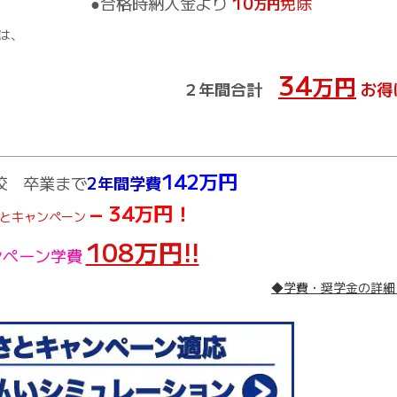
●合格時納入金より
10
免除
万円
は、
34
万円
２年間合計
お得
142万円
校 卒業まで
2年間学費
− 34万円！
とキャンペーン
108万円!!
ンペーン学費
◆学費・奨学金の詳細 