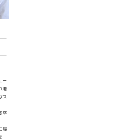
ュー
れ地
なス
る卒
に帰
ま