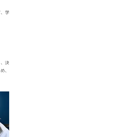
ど、学
り、決
ため、