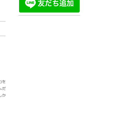
力を
んだ
しか