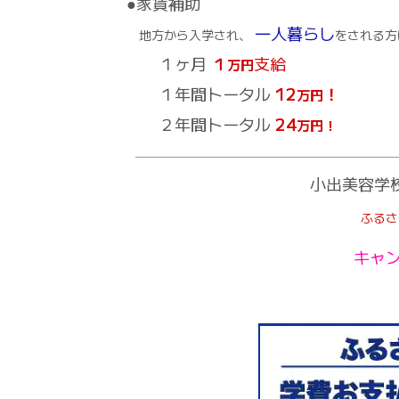
●家賃補助
一人暮らし
地方から入学され、
をされる方
１ヶ月
１
支給
万円
１年間トータル
12
！
万円
２年間トータル
24
万円！
小出美容学
ふるさ
キャ