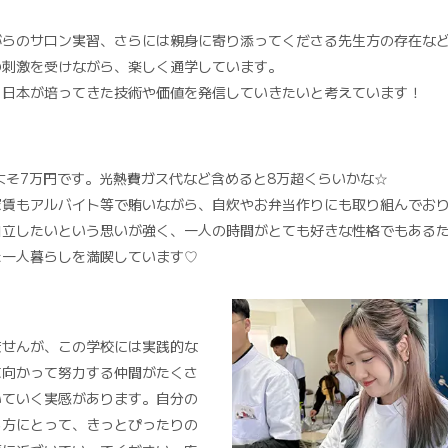
がらのサロン実習、さらには親身に寄り添ってくださる先生方の存在な
の刺激を受けながら、楽しく通学しています。
、日本が培ってきた技術や価値を発信していきたいと考えています！
よそ7万円です。光熱費ガス代など含めると8万超くらいかな☆
家賃もアルバイト等で賄いながら、自炊やお弁当作りにも取り組んでお
自立したいという思いが強く、一人の時間がとても好きな性格でもある
た一人暮らしを満喫しています♡
ませんが、この学校には実践的な
に向かって努力する仲間がたくさ
いていく実感があります。自分の
る方にとって、きっとぴったりの