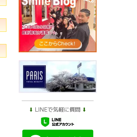
⬇︎
LINEで気軽に質問
⬇︎