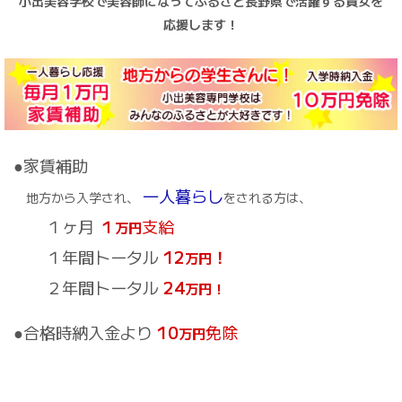
小出美容学校で美容師になってふるさと長野県で活躍する貴女を
応援します！
●家賃補助
一人暮らし
地方から入学され、
をされる方は、
１ヶ月
１
支給
万円
１年間トータル
12
！
万円
２年間トータル
24
万円！
●合格時納入金より
10
免除
万円