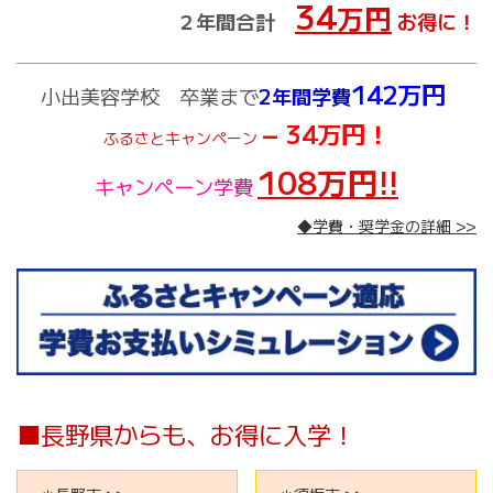
34
万円
２年間合計
お得に！
142万円
小出美容学校 卒業まで
2年間学費
− 34万円！
ふるさとキャンペーン
108万円!!
キャンペーン学費
◆学費・奨学金の詳細 >>
■長野県からも、お得に入学！