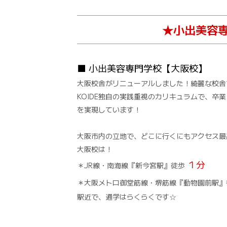
★小出美容専
■ 小出美容専門学校【大阪校】
大阪校舎がリニューアルしました！綺麗な校舎
KOIDE独自の実践重視のカリキュラムで、卒
を実現しています！
大阪市内の立地で、どこに行くにもアクセス最
大阪校は！
１分
＊JR線・南海線『新今宮駅』徒歩
＊大阪メトロ御堂筋線・堺筋線『動物園前駅
駅近で、通学はらくらくです☆