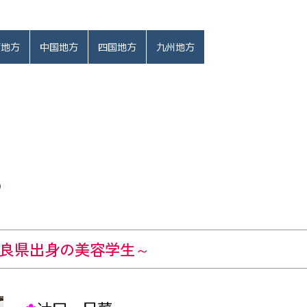
部地方
中国地方
四国地方
九州地方
良
県出身の美容学生～