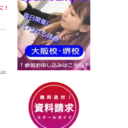
に！
>>