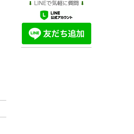
⬇︎
LINEで気軽に質問
⬇︎