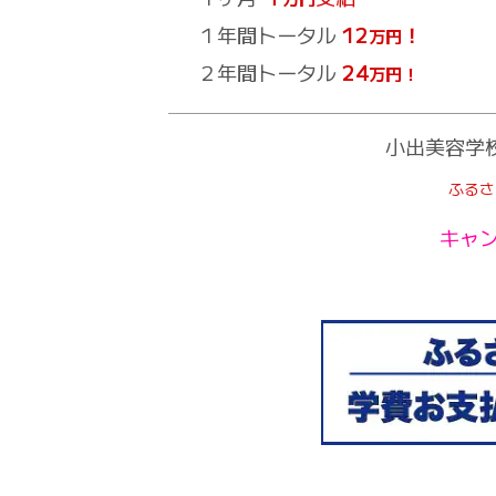
１年間トータル
12
！
万円
２年間トータル
24
万円！
小出美容学
ふるさ
キャ