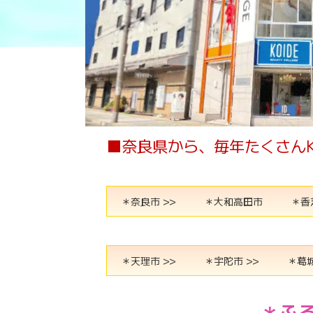
■奈良県から、毎年たくさんK
＊奈良市 >>
＊大和高田市
＊香
＊天理市 >>
＊宇陀市 >>
＊葛城
＊ふ