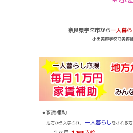
奈良県宇陀市から
一人暮ら
小出美容学校で美容
●家賃補助
一人暮らし
地方から入学され、
をされる方
１ヶ月
１
支給
万円