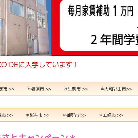
OIDEに入学しています！
芝市 >>
＊橿原市 >>
＊生駒市 >>
＊大和郡山市>>
市 >>
＊桜井市 >>
＊御所市 >>
＊五條市 >>
るさとキャンペーン＊