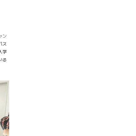
ャン
パス
入学
いる