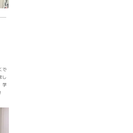
くで
まし
。学
！