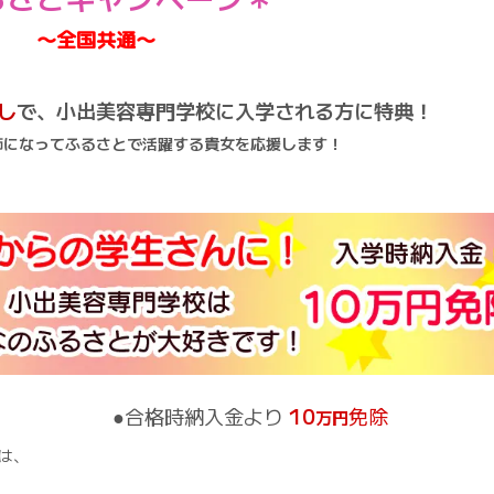
〜全国共通〜
し
で、小出美容専門学校に入学される方に特典！
師になってふるさとで活躍する貴女を応援します！
●合格時納入金より
10
免除
万円
は、