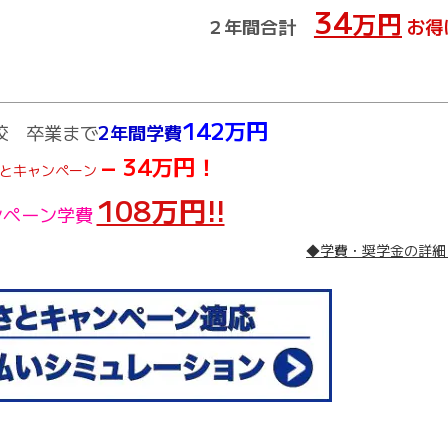
34
万円
２年間合計
お得
142万円
校 卒業まで
2年間学費
− 34万円！
とキャンペーン
108万円!!
ンペーン学費
◆学費・奨学金の詳細 